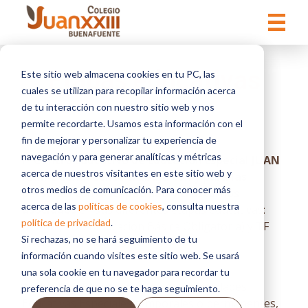
r
N
e
o
s
t
d
a
Inicio
/
Servicios educativos
/
Etapas educativas
:
e
e
p
Etapas educativas
Este sitio web almacena cookies en tu PC, las
s
a
cuales se utilizan para recopilar información acerca
t
n
e
de tu interacción con nuestro sitio web y nos
t
s
permite recordarte. Usamos esta información con el
a
i
l
fin de mejorar y personalizar tu experiencia de
t
l
i
navegación y para generar analíticas y métricas
El
Centro Educativo de Educación Especial JUAN
a
o
acerca de nuestros visitantes en este sitio web y
XXIII-Buenafuente trabaja con y para las
w
otros medios de comunicación. Para conocer más
e
personas con discapacidad y trastornos
b
acerca de las
políticas de cookies
, consulta nuestra
asociados
en sus diferentes etapas educativas:
i
política de privacidad
.
Infantil, EBO (Educación Básica Obligatoria) y TF
n
Si rechazas, no se hará seguimiento de tu
c
(Talleres formativos).
l
información cuando visites este sitio web. Se usará
u
una sola cookie en tu navegador para recordar tu
y
Todos los alumnos, presentan Necesidades
preferencia de que no se te haga seguimiento.
e
u
Educativas Especiales temporales o permanentes,